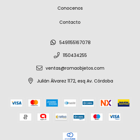
Conocenos
Contacto
5491155167078
1150434255
ventas@romaobjetos.com
Julián Álvarez 1172, esq Av. Córdoba