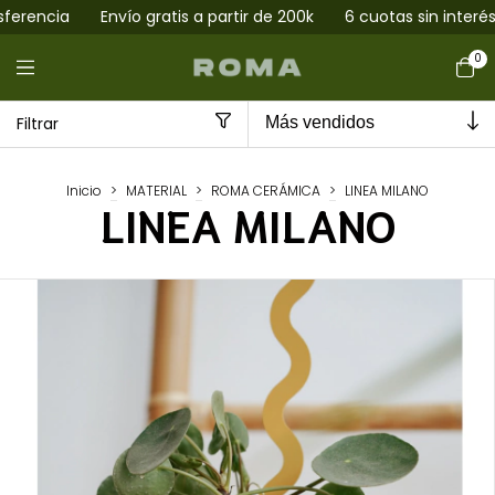
de 200k
6 cuotas sin interés
15% off con transferencia
E
0
Filtrar
Inicio
>
MATERIAL
>
ROMA CERÁMICA
>
LINEA MILANO
LINEA MILANO