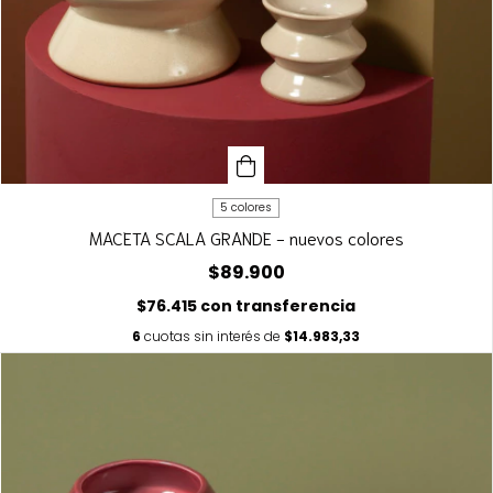
5 colores
MACETA SCALA GRANDE - nuevos colores
$89.900
$76.415
con
transferencia
6
cuotas sin interés de
$14.983,33