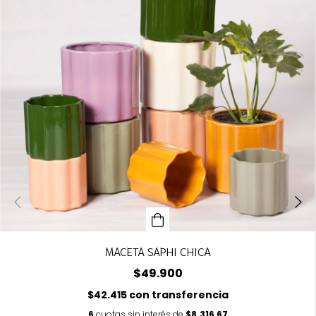
MACETA SAPHI CHICA
$49.900
$42.415
con
transferencia
6
cuotas sin interés de
$8.316,67