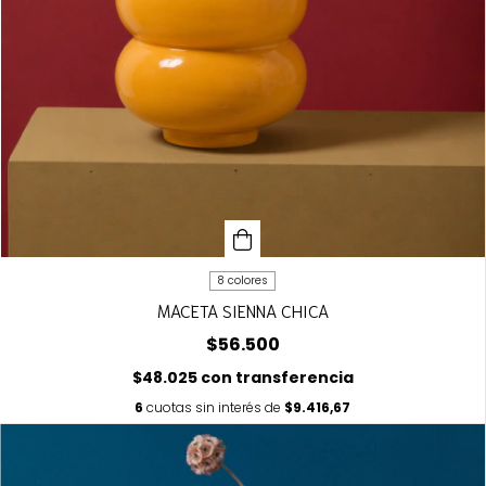
8 colores
MACETA SIENNA CHICA
$56.500
$48.025
con
transferencia
6
cuotas sin interés de
$9.416,67